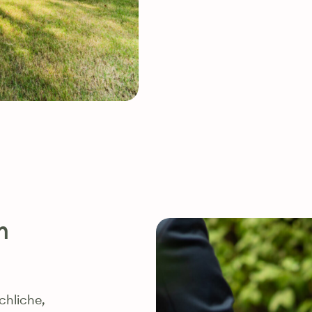
m
chliche,