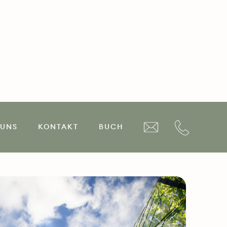
t externem Know-How auf
tschaftlichen Emissions-
 UNS
KONTAKT
BUCH