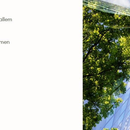
 allem
hmen